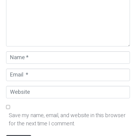
m
e
n
t
*
N
a
m
E
e
m
*
a
W
i
e
l
b
*
s
Save my name, email, and website in this browser
i
for the next time I comment.
t