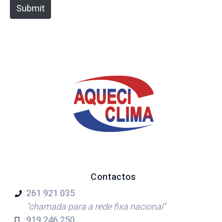
e
Submit
Contactos
261 921
035
"chamada para a rede fixa nacional"
919 246
250