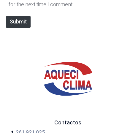
i
for the next time I comment.
t
e
Submit
Contactos
261 921
035