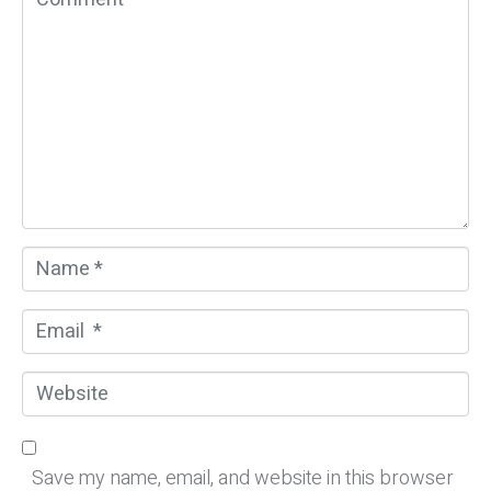
o
m
m
e
n
t
*
N
a
m
E
e
m
*
a
W
i
e
l
b
*
s
Save my name, email, and website in this browser