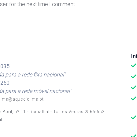
a
b
ser for the next time I comment.
i
s
l
i
*
t
e
s
I
035
 para a rede fixa nacional"
250
 para a rede móvel nacional"
lima@aqueciclima.pt
e Abril, nº 11 - Ramalhal - Torres Vedras 2565-652
l