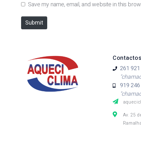
m
Save my name, email, and website in this brow
e
*
Submit
Contacto
261 921
"chamada
919 246
"chamada
aquecic
Av. 25 d
Ramalha