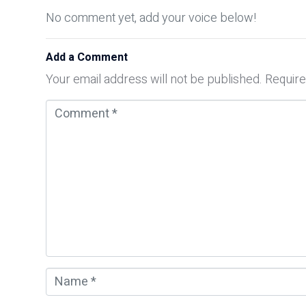
No comment yet, add your voice below!
Add a Comment
Your email address will not be published.
Require
C
o
m
m
e
n
t
*
N
a