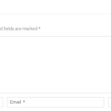
d fields are marked
*
E
m
e