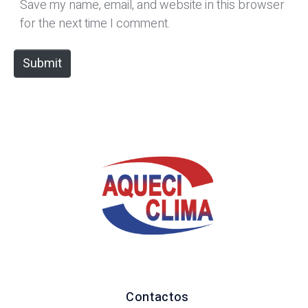
*
s
Save my name, email, and website in this browser
i
for the next time I comment.
t
e
Submit
Contactos