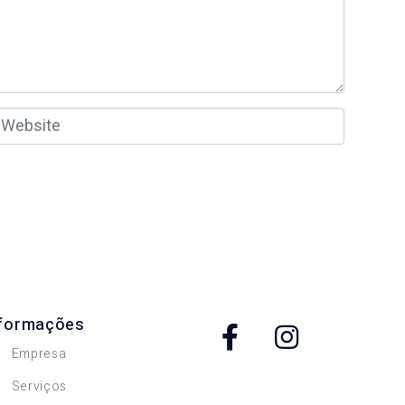
W
nformações
Empresa
Serviços