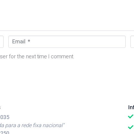
E
m
e
a
b
ser for the next time I comment.
i
s
l
i
*
t
e
s
I
035
 para a rede fixa nacional"
250