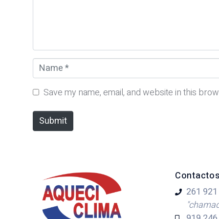
n
t
*
N
a
m
Save my name, email, and website in this brow
e
*
Submit
Contacto
261 921
"chamada
919 246