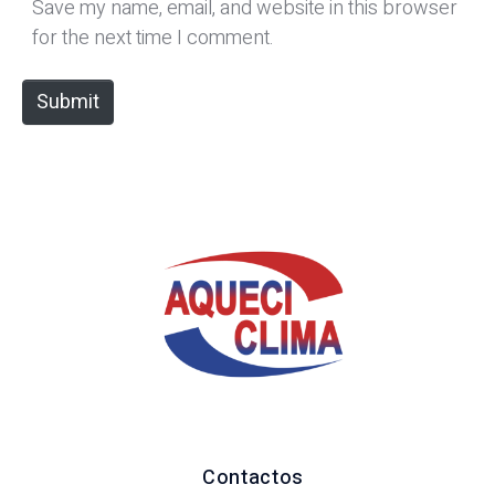
*
s
Save my name, email, and website in this browser
i
for the next time I comment.
t
e
Submit
Contactos