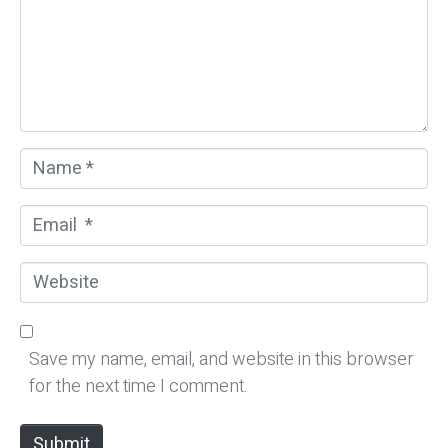
e
n
t
*
N
a
m
E
e
m
*
a
W
i
e
l
b
*
s
Save my name, email, and website in this browser
i
for the next time I comment.
t
e
Submit