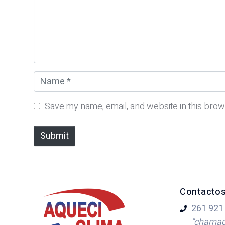
e
n
t
*
N
a
m
Save my name, email, and website in this brow
e
*
Submit
Contacto
261 921
"chamada