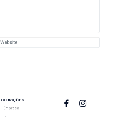
W
nformações
Empresa