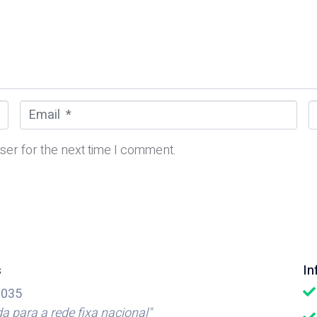
E
m
e
a
b
ser for the next time I comment.
i
s
l
i
*
t
e
s
I
035
 para a rede fixa nacional"