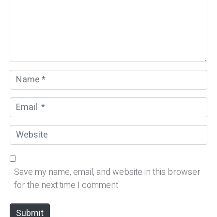
e
n
t
*
N
a
m
E
e
m
*
a
W
i
e
l
b
*
s
Save my name, email, and website in this browser
i
for the next time I comment.
t
e
Submit