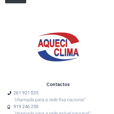
Contactos
261 921
035
"chamada para a rede fixa nacional"
919 246
250
"chamada para a rede móvel nacional"