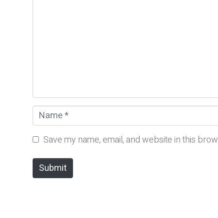
o
m
m
e
n
t
*
N
a
m
Save my name, email, and website in this brow
e
*
Submit