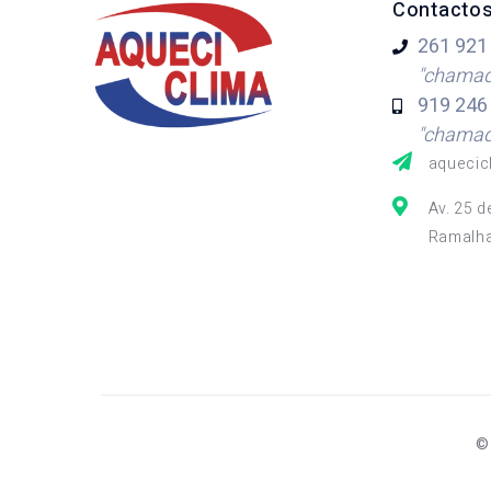
Contacto
261 921
"chamada
919 246
"chamada
aquecic
Av. 25 d
Ramalha
©