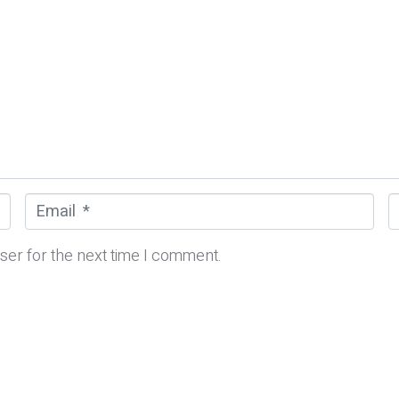
E
m
e
a
b
ser for the next time I comment.
i
s
l
i
*
t
e