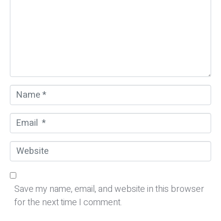
m
e
n
t
*
N
a
m
E
e
m
*
a
W
i
e
l
b
*
s
Save my name, email, and website in this browser
i
for the next time I comment.
t