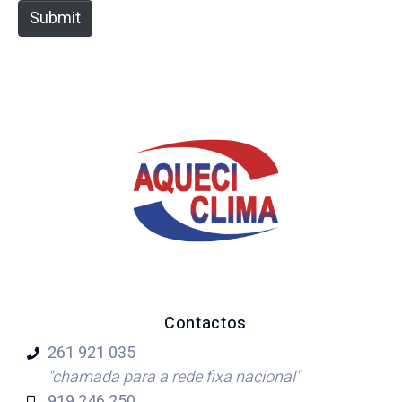
e
Submit
Contactos
261 921
035
"chamada para a rede fixa nacional"
919 246
250