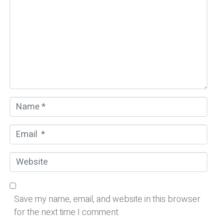
m
m
e
n
t
*
N
a
m
E
e
m
*
a
W
i
e
l
b
*
s
Save my name, email, and website in this browser
i
for the next time I comment.