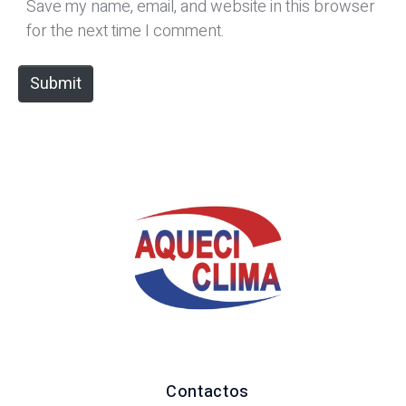
*
s
Save my name, email, and website in this browser
i
for the next time I comment.
t
e
Submit
Contactos