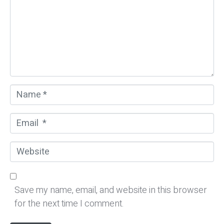
m
e
n
t
*
N
a
m
E
e
m
*
a
W
i
e
l
b
*
s
Save my name, email, and website in this browser
i
for the next time I comment.
t