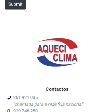
e
Submit
Contactos
261 921
035
"chamada para a rede fixa nacional"
919 246
250