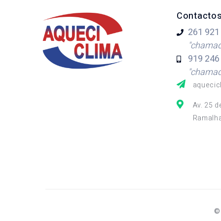
Contacto
261 921
"chamada
919 246
"chamada
aquecic
Av. 25 d
Ramalha
©