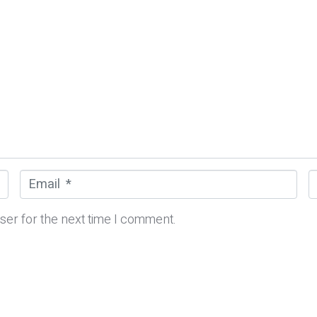
E
m
e
a
b
ser for the next time I comment.
i
s
l
i
*
t
e