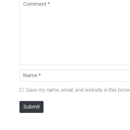
C
o
m
m
e
n
t
*
N
a
m
Save my name, email, and website in this brow
e
*
Submit