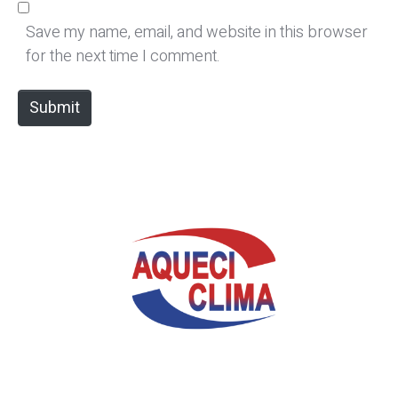
l
b
*
s
Save my name, email, and website in this browser
i
for the next time I comment.
t
e
Submit