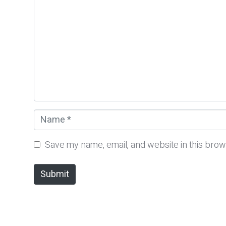
o
m
m
e
n
t
*
N
a
m
Save my name, email, and website in this brow
e
*
Submit