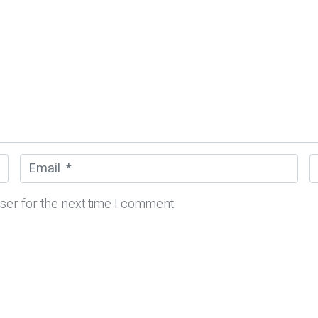
E
m
e
a
b
ser for the next time I comment.
i
s
l
i
*
t
e