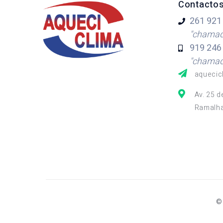
Contacto
261 921
"chamada
919 246
"chamada
aquecic
Av. 25 d
Ramalha
©