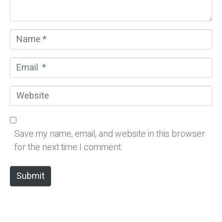
*
N
a
m
E
e
m
*
a
W
i
e
l
b
*
s
Save my name, email, and website in this browser
i
for the next time I comment.
t
e
Submit