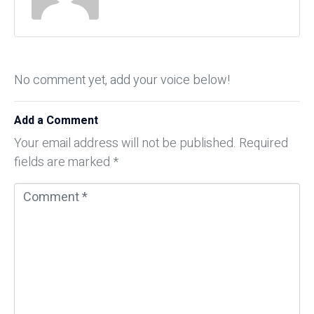
No comment yet, add your voice below!
Add a Comment
Your email address will not be published.
Required
fields are marked
*
C
o
m
m
e
n
t