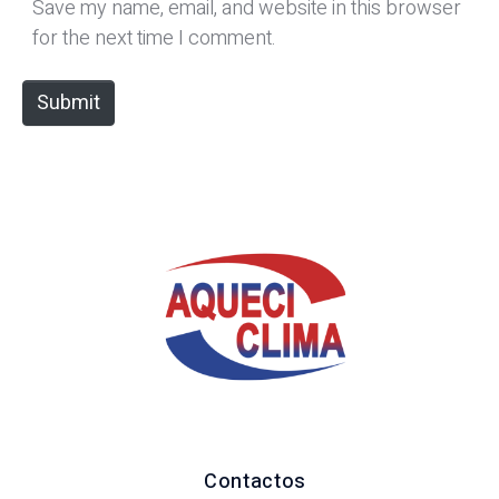
*
s
Save my name, email, and website in this browser
i
for the next time I comment.
t
e
Submit
Contactos