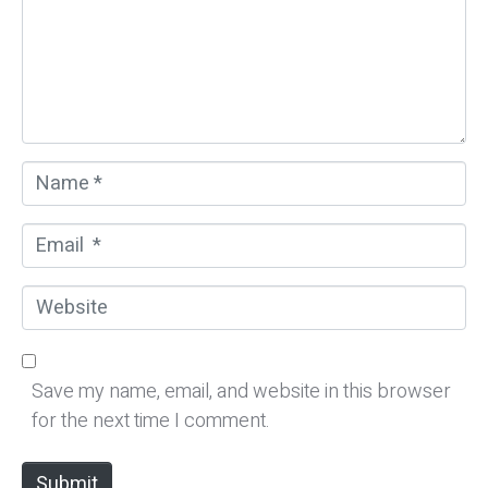
e
n
t
*
N
a
m
E
e
m
*
a
W
i
e
l
b
*
s
Save my name, email, and website in this browser
i
for the next time I comment.
t
e
Submit