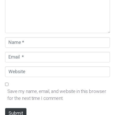
e
n
t
*
N
a
m
E
e
m
*
a
W
i
e
l
b
*
s
Save my name, email, and website in this browser
i
for the next time I comment.
t
e
Submit