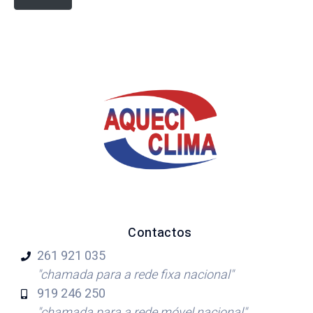
Contactos
261 921
035
"chamada para a rede fixa nacional"
919 246
250
"chamada para a rede móvel nacional"