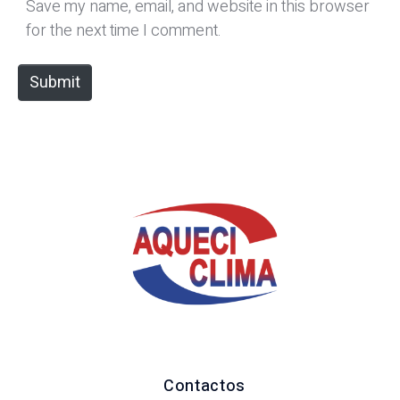
*
s
Save my name, email, and website in this browser
i
for the next time I comment.
t
e
Submit
Contactos