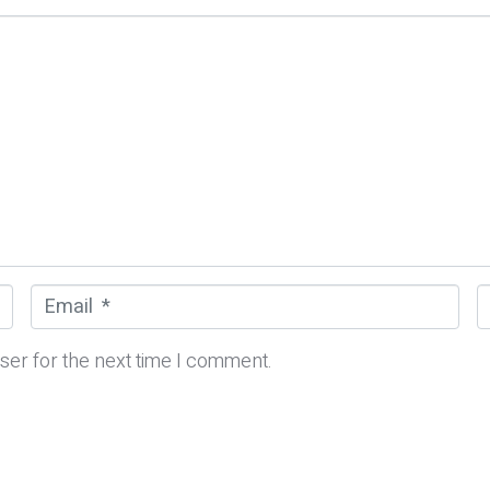
E
m
e
a
b
ser for the next time I comment.
i
s
l
i
*
t
e