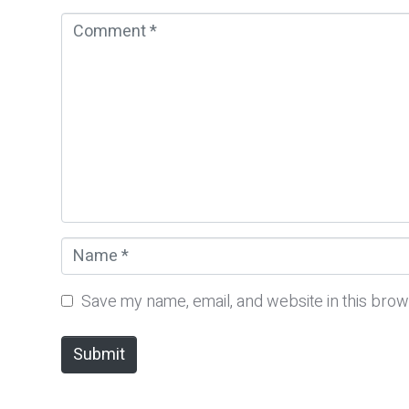
C
o
m
m
e
n
t
*
N
a
m
Save my name, email, and website in this brow
e
*
Submit