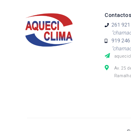
Contacto
261 921
"chamada
919 246
"chamada
aquecic
Av. 25 d
Ramalha