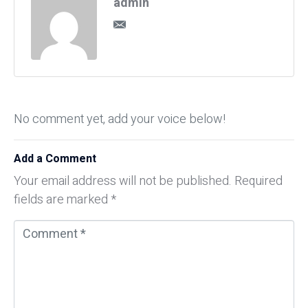
admin
No comment yet, add your voice below!
Add a Comment
Your email address will not be published.
Required
fields are marked
*
C
o
m
m
e