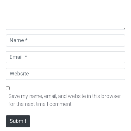
n
t
*
N
a
m
E
e
m
*
a
W
i
e
l
b
*
s
Save my name, email, and website in this browser
i
for the next time I comment.
t
e
Submit