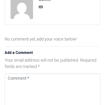
No comment yet, add your voice below!
Add a Comment
Your email address will not be published.
Required
fields are marked
*
C
o
m
m
e