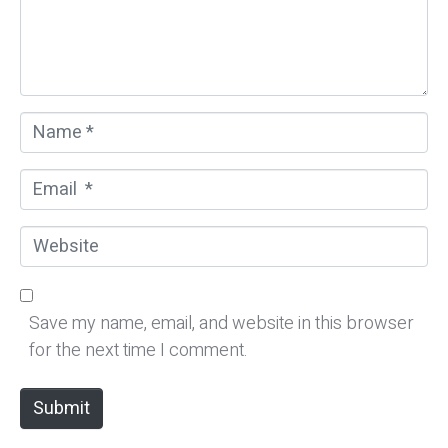
n
t
*
N
a
m
E
e
m
*
a
W
i
e
l
b
*
s
Save my name, email, and website in this browser
i
for the next time I comment.
t
e
Submit