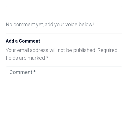
No comment yet, add your voice below!
Add a Comment
Your email address will not be published.
Required
fields are marked
*
C
o
m
m
e
n
t
*