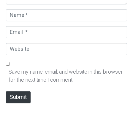
N
a
m
E
e
m
*
a
W
i
e
l
b
*
s
Save my name, email, and website in this browser
i
for the next time I comment.
t
e
Submit