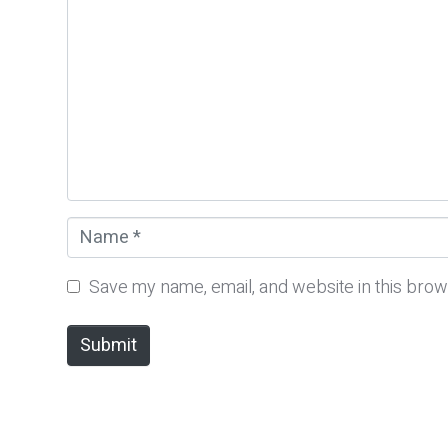
o
m
m
e
n
t
*
N
a
m
Save my name, email, and website in this brow
e
*
Submit