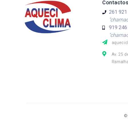
Contacto
261 921
"chamada
919 246
"chamada
aquecic
Av. 25 d
Ramalha
©