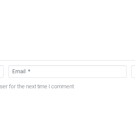
E
m
e
a
b
ser for the next time I comment.
i
s
l
i
*
t
e