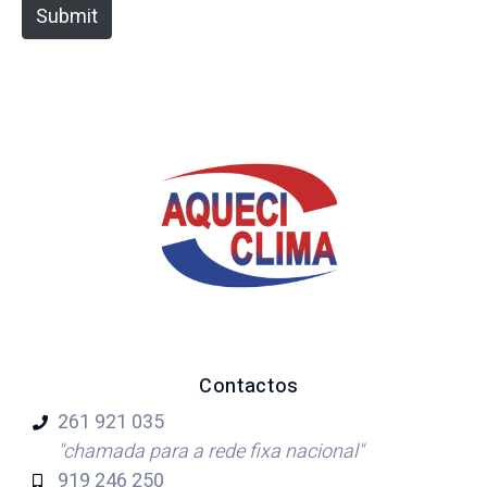
e
Submit
Contactos
261 921
035
"chamada para a rede fixa nacional"
919 246
250