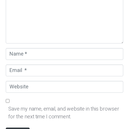
m
e
n
t
*
N
a
m
E
e
m
*
a
W
i
e
l
b
*
s
Save my name, email, and website in this browser
i
for the next time I comment.
t