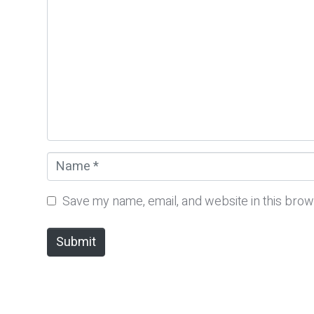
o
m
m
e
n
t
*
N
a
m
Save my name, email, and website in this brow
e
*
Submit