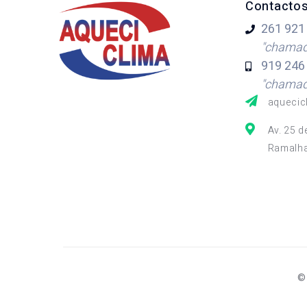
Contacto
261 921
"chamada
919 246
"chamada
aquecic
Av. 25 d
Ramalha
©