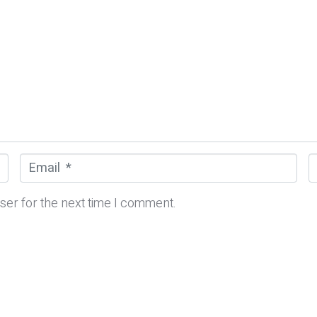
E
m
e
a
b
ser for the next time I comment.
i
s
l
i
*
t
e